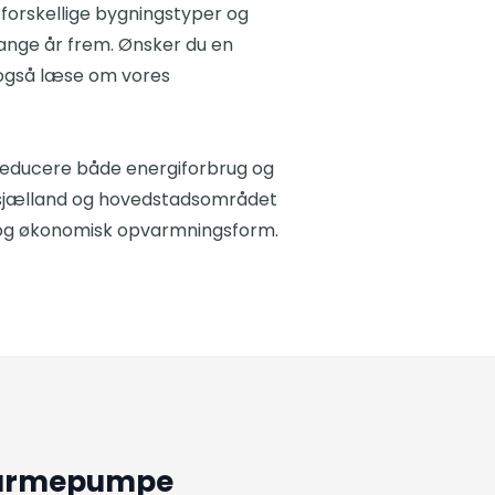
forskellige bygningstyper og
 mange år frem. Ønsker du en
 også læse om vores
reducere både energiforbrug og
tsjælland og hovedstadsområdet
 og økonomisk opvarmningsform.​
 varmepumpe