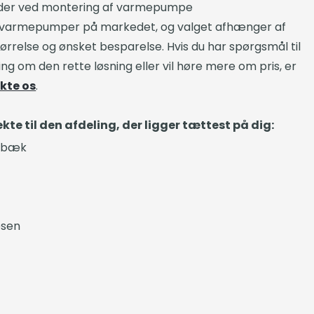
heder ved montering af varmepumpe
ige varmepumper på markedet, og valget afhænger af
rrelse og ønsket besparelse. Hvis du har spørgsmål til
ing om den rette løsning eller vil høre mere om pris, er
kte os
.
te til den afdeling, der ligger tættest på dig:​
rbæk
esen