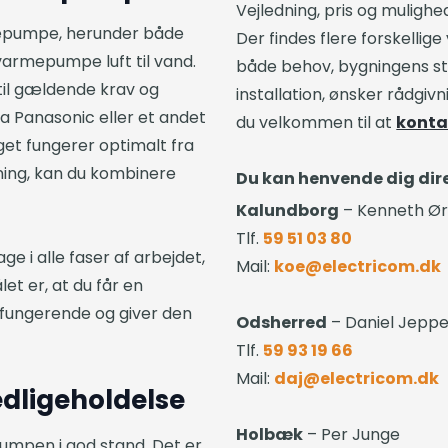
Vejledning, pris og mulig
mepumpe, herunder både
Der findes flere forskell
varmepumpe luft til vand.
både behov, bygningens stø
p til gældende krav og
installation, ønsker rådgivn
a Panasonic eller et andet
du velkommen til at
konta
get fungerer optimalt fra
gning, kan du kombinere
Du kan henvende dig direk
Kalundborg
– Kenneth Ø
Tlf.
59 51 03 80
ge i alle faser af arbejdet,
Mail:
koe@electricom.dk
let er, at du får en
lfungerende og giver den
Odsherred
– Daniel Jepp
Tlf.
59 93 19 66
Mail:
daj@electricom.dk
edligeholdelse
Holbæk
– Per Junge
epumpen i god stand. Det er