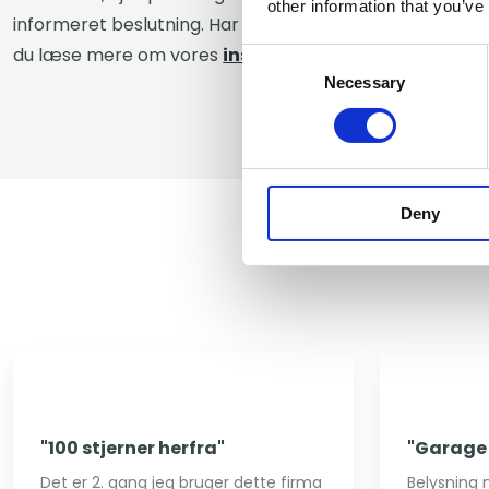
other information that you’ve
informeret beslutning. Har du samtidig behov for visuel 
du læse mere om vores
installation af videoovervå
Consent
Necessary
Selection
Deny
"100 stjerner herfra​"
"Garage 
Det er 2. gang jeg bruger dette firma
Belysning 