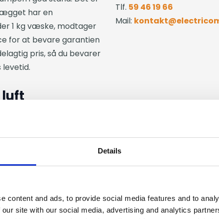
Tlf.
59 46 19 66
nlægget har en
Mail:
kontakt@electrico
der 1 kg væske, modtager
e for at bevare garantien
delagtig pris, så du bevarer
 levetid.
luft
mpleksitet og bygningens
te af pris, når der skal
Details
and eller andre typer
e content and ads, to provide social media features and to analy
auer eller fabrikater som
 our site with our social media, advertising and analytics partn
du kan træffe en