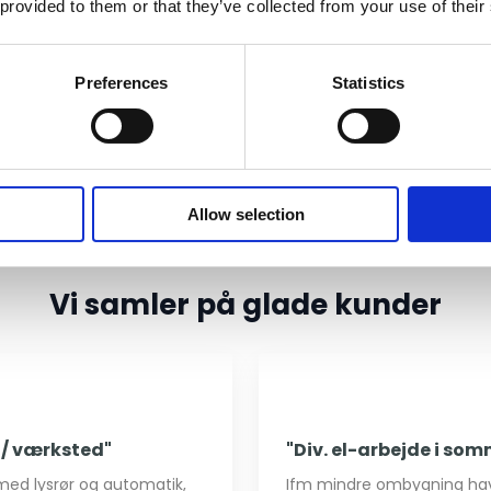
 provided to them or that they’ve collected from your use of their
sikring af din ejendom, kan
gning
.
Preferences
Statistics
Allow selection
Vi samler på glade kunder​
/ værksted"
"Div. el-arbejde i so
med lysrør og automatik,
Ifm mindre ombygning hav