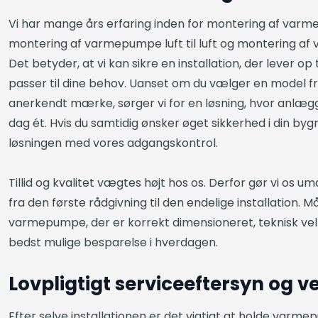
Vi har mange års erfaring inden for montering af var
montering af varmepumpe luft til luft og montering af 
Det betyder, at vi kan sikre en installation, der lever o
passer til dine behov. Uanset om du vælger en model fr
anerkendt mærke, sørger vi for en løsning, hvor anlæg
dag ét. Hvis du samtidig ønsker øget sikkerhed i din by
løsningen med vores adgangskontrol.
Tillid og kvalitet vægtes højt hos os. Derfor gør vi os uma
fra den første rådgivning til den endelige installation. Må
varmepumpe, der er korrekt dimensioneret, teknisk ve
bedst mulige besparelse i hverdagen.
Lovpligtigt serviceeftersyn og v
Efter selve installationen er det vigtigt at holde varm