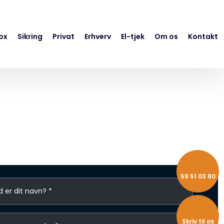
ox
Sikring
Privat
Erhverv
El-tjek
Om os
Kontakt
59 51 ​03 ​80
Skriv til os