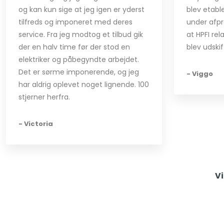
og kan kun sige at jeg igen er yderst
blev etabl
tilfreds og imponeret med deres
under afpr
service. Fra jeg modtog et tilbud gik
at HPFI rel
der en halv time før der stod en
blev udskif
elektriker og påbegyndte arbejdet.
Det er sørme imponerende, og jeg
- Viggo
har aldrig oplevet noget lignende. 100
stjerner herfra​.
- Victoria
Vi