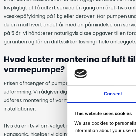
lovpligtigt at få udført service én gang om året, hvis a
væskepåfyldning på 1 kg eller derover. Har pumpen un
du en mail hvert andet år med en påmindelse om servic
på 5 år. Vi håndterer naturligvis disse opgaver til en for
garantien og får en driftssikker løsning i hele anlæggets
Hvad koster montering af luft til 
varmepumpe?
Prisen afhænger af pumpens model, installationens ko
udformning. Vi rådgiver dig gerne om, hvad du kan forven
Consent
udføres montering af varmepumpe luft til luft, luft til v
installationer.
This website uses cookies
We use cookies to personalis
Hvis du er i tvivl om valget mellem modeller, energinive
information about your use of
Panasonic, hjælper vi dig med at skabe et overblik, så 