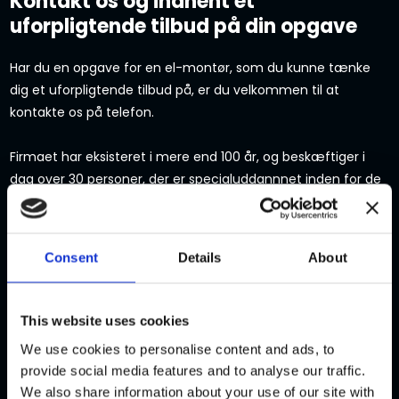
Kontakt os og indhent et
uforpligtende tilbud på din opgave
Har du en opgave for en el-montør, som du kunne tænke
dig et uforpligtende tilbud på, er du velkommen til at
kontakte os på telefon.
Firmaet har eksisteret i mere end 100 år, og beskæftiger i
dag over 30 personer, der er specialuddannnet inden for de
kerneområder vi beskæftiger os med.
Vi har afdelinger i
Kalundborg, Odsherred, Holbæk og København.
.
Consent
Details
About
RING PÅ TLF.: 59 51 03 80​
This website uses cookies
Ønsker du et uforpligtende tilbud?
We use cookies to personalise content and ads, to
Vi besvarer henvendelser inden for førstkommende
provide social media features and to analyse our traffic.
arbejdsdag. ​Felter markeret med * skal udfyldes.
We also share information about your use of our site with