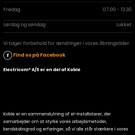
Fredag
07.00 - 13.30
Lørdag og søndag
Lukket
Vi tager forbehold for ​ændringer i vores åbningstider.
Find​ os på ​Fac​eb​o​ok
​Electricom® A/S er en del af Koble
Koble
er en sammenslutning af el-installatører, der
samarbejder om at styrke vores arbejdsmetoder,
kendskabsgrad og erfar
inger, så vi alle står stærkere i vores