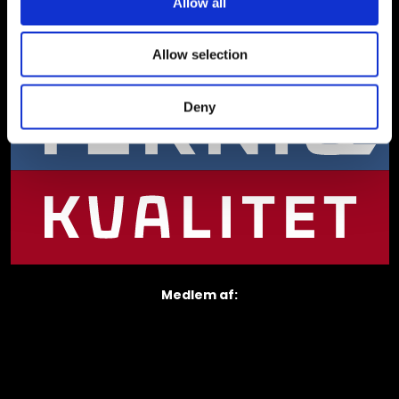
Allow all
Godkendt & certificeret​ af:
Allow selection
Deny
Medlem af​: