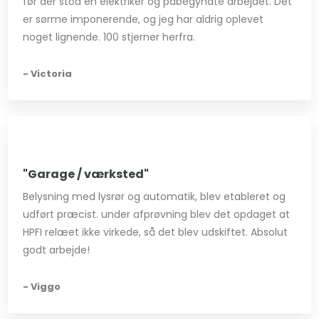
før der stod en elektriker og påbegyndte arbejdet. Det
er sørme imponerende, og jeg har aldrig oplevet
noget lignende. 100 stjerner herfra​.
- Victoria
"Garage / værksted"
Belysning med lysrør og automatik, blev etableret og
udført præcist. under afprøvning blev det opdaget at
HPFI relæet ikke virkede, så det blev udskiftet. Absolut
godt arbejde!
- Viggo