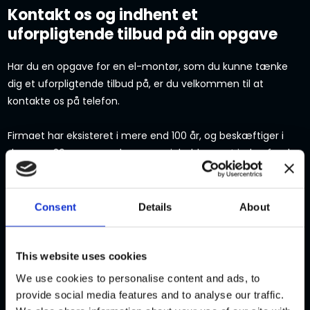
Kontakt os og indhent et
uforpligtende tilbud på din opgave
Har du en opgave for en el-montør, som du kunne tænke
dig et uforpligtende tilbud på, er du velkommen til at
kontakte os på telefon.
Firmaet har eksisteret i mere end 100 år, og beskæftiger i
dag over 30 personer, der er specialuddannnet inden for de
kerneområder vi beskæftiger os med.
Vi har afdelinger i
Kalundborg, Odsherred, Holbæk og København.
.
Consent
Details
About
RING PÅ TLF.: 59 51 03 80​
This website uses cookies
Ønsker du et uforpligtende tilbud?
We use cookies to personalise content and ads, to
provide social media features and to analyse our traffic.
Vi besvarer henvendelser inden for førstkommende