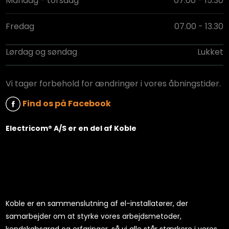
Mandag - torsdag
07.00 - 15.30
Fredag
07.00 - 13.30
Lørdag og søndag
Lukket
Vi tager forbehold for ​ændringer i vores åbningstider.
Find​ os på ​Fac​eb​o​ok
​Electricom® A/S er en del af Koble
Koble
er en sammenslutning af el-installatører, der
samarbejder om at styrke vores arbejdsmetoder,
kendskabsgrad og erfar
inger, så vi alle står stærkere i vores